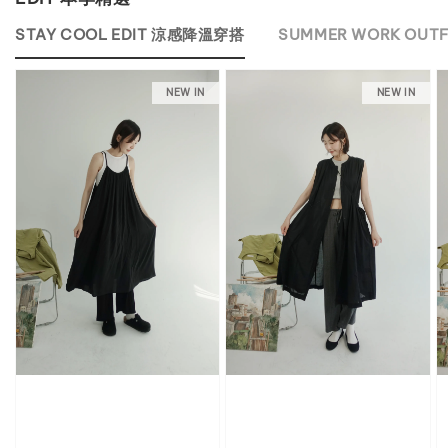
STAY COOL EDIT 涼感降溫穿搭
SUMMER WORK OU
NEW IN
NEW IN