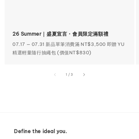
26 Summer｜盛夏宣言・會員限定滿額禮
07.17 — 07.31 新品單筆消費滿 NT$3,500 即贈 YU
精選輕量隨行抽繩包 (價值NT$830)
accessibility.of
1
/
3
Define the ideal you.