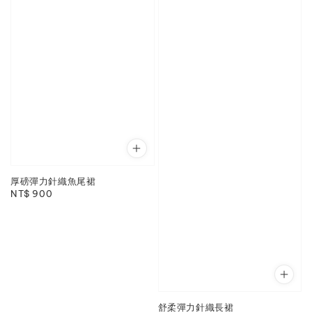
厚磅彈力針織魚尾裙
Regular
NT$ 900
price
舒柔彈力針織長裙