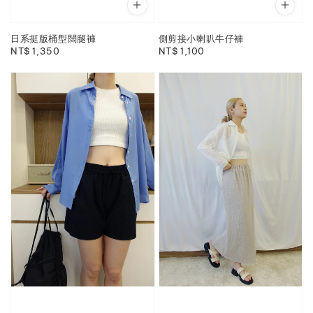
日系挺版桶型闊腿褲
側剪接小喇叭牛仔褲
Regular
NT$ 1,350
Regular
NT$ 1,100
price
price