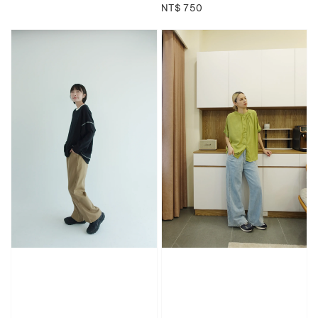
Regular
NT$ 750
price