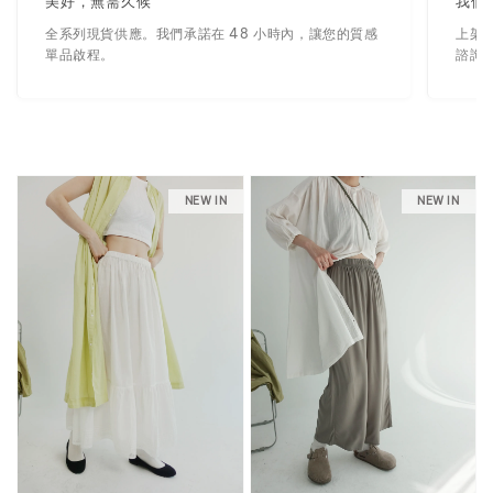
美好，無需久候
我們
全系列現貨供應。我們承諾在 48 小時內，讓您的質感
上架
單品啟程。
諮詢
NEW IN
NEW IN