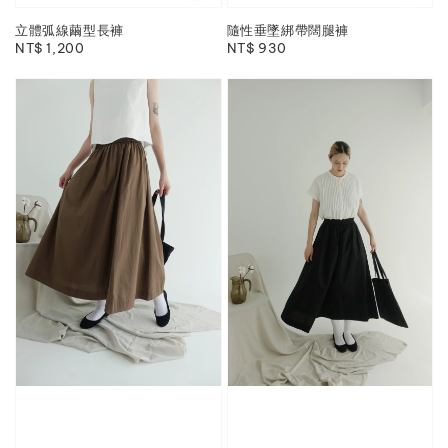
立體弧線繭型長褲
隨性垂墜綁帶闊腿褲
Regular
NT$ 1,200
Regular
NT$ 930
price
price