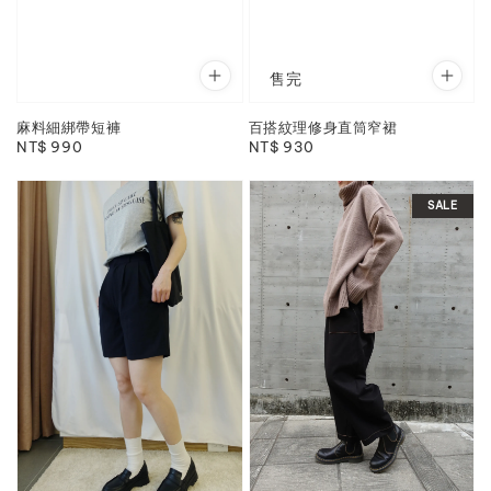
售完
麻料細綁帶短褲
百搭紋理修身直筒窄裙
Regular
NT$ 990
Regular
NT$ 930
price
price
SALE