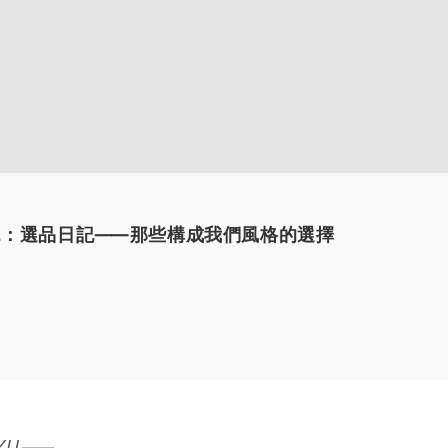
ol.2：選品日記⸺那些構成我們風格的選擇
alYU⸺