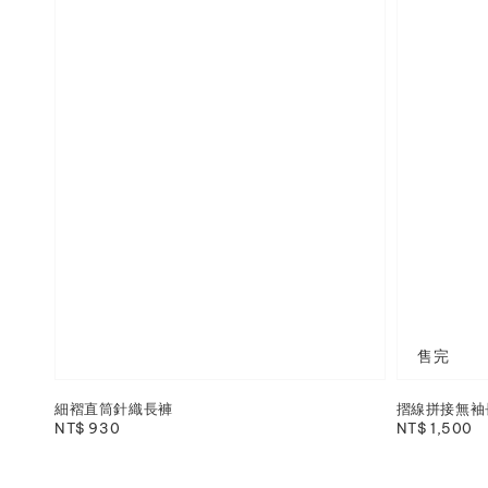
售完
細褶直筒針織長褲
摺線拼接無袖
Regular
NT$ 930
Regular
NT$ 1,500
price
price