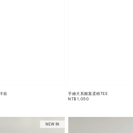
洋裝
手繪犬系圖案柔棉TEE
Regular
NT$ 1,050
price
NEW IN