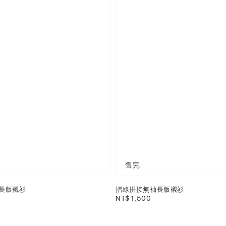
售完
長版襯衫
摺線拼接無袖長版襯衫
Regular
NT$ 1,500
price