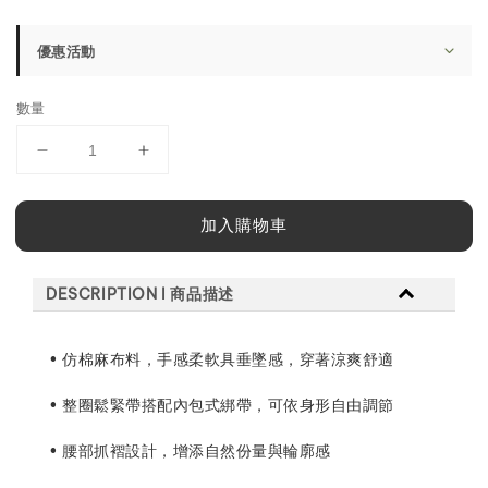
price
優惠活動
數量
加入購物車
DESCRIPTION l 商品描述
• 仿棉麻布料，手感柔軟具垂墜感，穿著涼爽舒適
• 整圈鬆緊帶搭配內包式綁帶，可依身形自由調節
• 腰部抓褶設計，增添自然份量與輪廓感