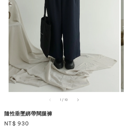
1
/
10
隨性垂墜綁帶闊腿褲
Regular
NT$ 930