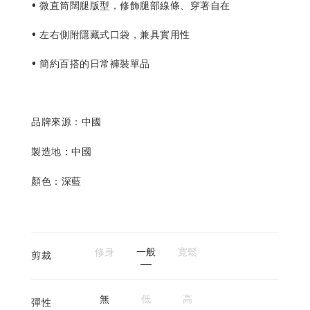
• 微直筒闊腿版型，修飾腿部線條、穿著自在
• 左右側附隱藏式口袋，兼具實用性
• 簡約百搭的日常褲裝單品
品牌來源：中國
製造地：中國
顏色：深藍
修身
一般
寬鬆
剪裁
無
低
高
彈性