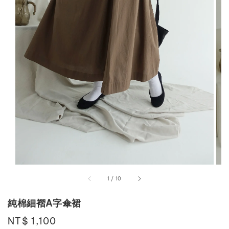
1
/
10
純棉細褶A字傘裙
Regular
NT$ 1,100