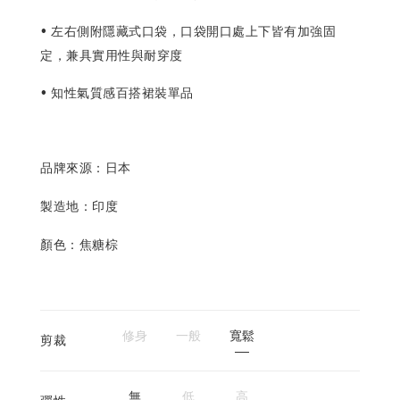
• 左右側附隱藏式口袋，口袋開口處上下皆有加強固
定，兼具實用性與耐穿度
• 知性氣質感百搭裙裝單品
品牌來源：日本
製造地：印度
顏色：焦糖棕
修身
一般
寬鬆
剪裁
無
低
高