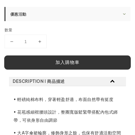
price
優惠活動
數量
加入購物車
DESCRIPTION l 商品描述
• 輕磅純棉布料，穿著輕盈舒適，布面自然帶有挺度
• 花苞感細褶腰頭設計，整圈寬版鬆緊帶搭配內包式綁
帶，可依身形自由調節
• 大A字傘裙輪廓，修飾身形之餘，也保有舒適活動空間