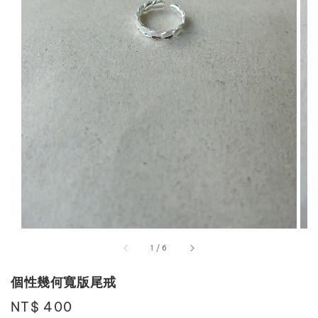
1
/
6
個性幾何寬版尾戒
Regular
NT$ 400