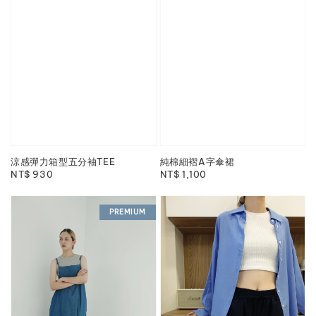
涼感彈力箱型五分袖TEE
純棉細褶A字傘裙
Regular
NT$ 930
Regular
NT$ 1,100
price
price
PREMIUM