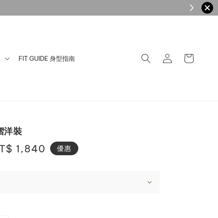
區
FIT GUIDE 身型指南
褶洋裝
ale
T$ 1,840
優惠
rice