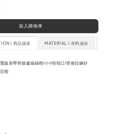
加入購物車
TION l 商品描述
MATERIAL l 布料成份
SIZE CHART
/寬版肩帶剪接處抽細褶/小V領領口/背後拉鍊好
寬百褶