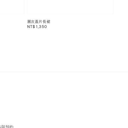
層次蓋片長裙
Regular
NT$ 1,350
price
聯絡與預約