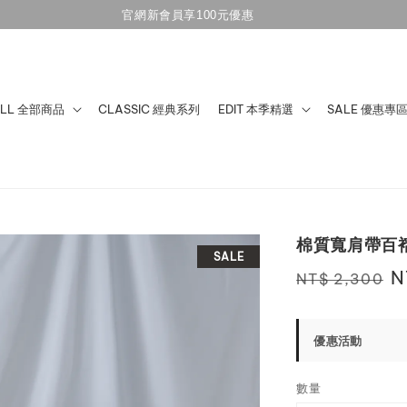
點擊加入
LINE好友享不定時優惠
ALL 全部商品
CLASSIC 經典系列
EDIT 本季精選
SALE 優惠專
棉質寬肩帶百
SALE
Regular
S
N
NT$ 2,300
price
p
優惠活動
數量