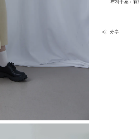
布料手感：
有
分享