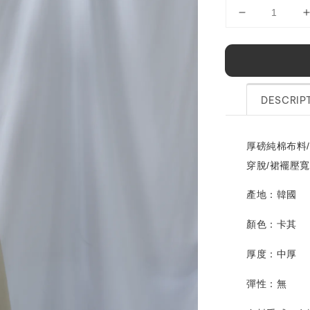
DESCRIP
厚磅純棉布料
穿脫/裙襬壓
產地：韓國
顏色：
卡其
厚度：
中厚
彈性：
無