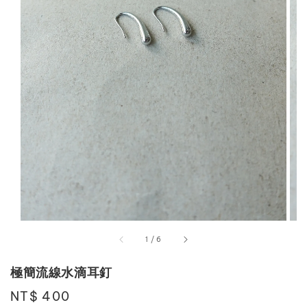
1
/
6
極簡流線水滴耳釘
Regular
NT$ 400