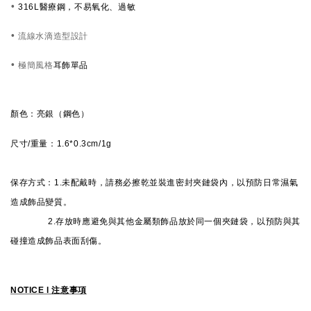
•
316L醫療鋼，不易氧化、過敏
• 流線水滴造型設計
• 極簡風格
耳飾單品
顏色：
亮銀（鋼色）
尺寸/重量：1.6*0.3cm/1g
保存方式：1.未配戴時，請務必擦乾並裝進密封夾鏈袋內，以預防日常濕氣
造成飾品變質。
2.存放時應避免與其他金屬類飾品放於同一個夾鏈袋，以預防與其
碰撞造成飾品表面刮傷
。
NOTICE l
注意事項