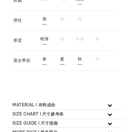
剪裁
無
低
高
彈性
輕薄
薄
中厚
厚
厚度
春
夏
秋
冬
適合季節
MATERIAL l 布料成份
SIZE CHART l 尺寸參考表
SIZE GUIDE l 尺寸指南