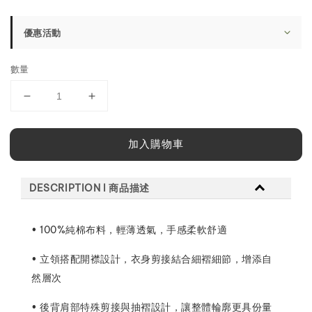
price
優惠活動
數量
加入購物車
DESCRIPTION l 商品描述
• 100%純棉布料，輕薄透氣，手感柔軟舒適
• 立領搭配開襟設計，衣身剪接結合細褶細節，增添自
然層次
• 後背肩部特殊剪接與抽褶設計，讓整體輪廓更具份量