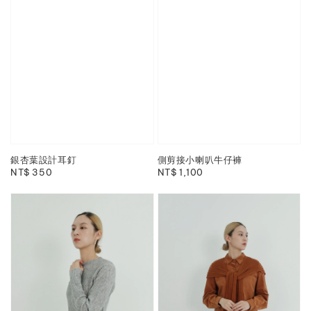
銀杏葉設計耳釘
側剪接小喇叭牛仔褲
Regular
NT$ 350
Regular
NT$ 1,100
price
price