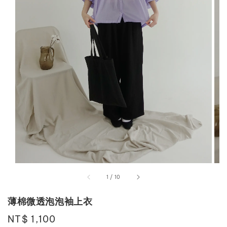
1
/
10
薄棉微透泡泡袖上衣
Regular
NT$ 1,100