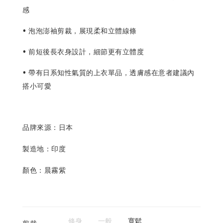
感
• 泡泡澎袖剪裁，展現柔和立體線條
• 前短後長衣身設計，細節更有立體度
• 帶有日系知性氣質的上衣單品，透膚感在意者建議內
搭小可愛
品牌來源：日本
製造地：印度
顏色：晨霧紫
修身
一般
寬鬆