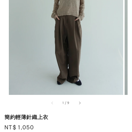
1
/
9
簡約輕薄針織上衣
Regular
NT$ 1,050