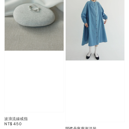
波浪流線戒指
Regular
NT$ 450
開襟丹寧廓形洋裝