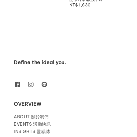
price
Regular
NT$ 1,630
price
Define the ideal you.
OVERVIEW
ABOUT 關於我們
EVENTS 活動快訊
INSIGHTS 靈感誌