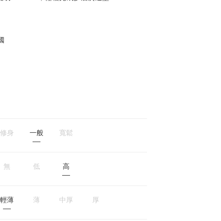
國
修身
一般
寬鬆
無
低
高
輕薄
薄
中厚
厚