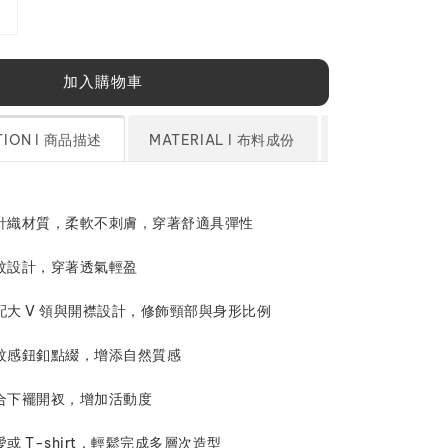
加入購物車
TION l 商品描述
MATERIAL l 布料成份
SIZE CHART
維針織材質，柔軟不刺膚，穿著舒適具彈性
織紋設計，穿著透氣輕盈
配大 V 領與開襟設計，修飾頸部與身形比例
木紋感鈕釦點綴，增添自然質感
結合下襬開衩，增加活動度
愛或 T-shirt，輕鬆完成多層次造型