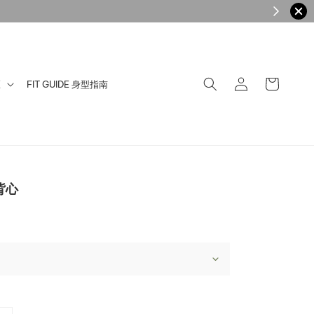
點擊加入
LINE好友享不定時優惠
區
FIT GUIDE 身型指南
背心