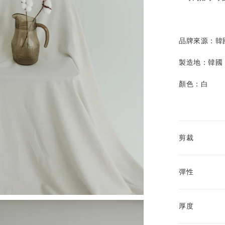
品牌來源：韓
製造地：韓國
顏色：白
剪裁
彈性
厚度