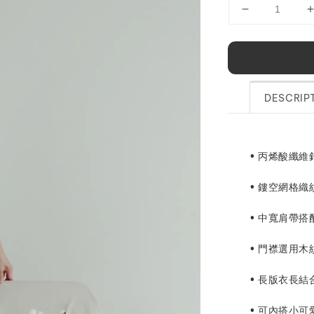
DESCRIP
• 丙烯酸纖
• 鏤空網格
• 中寬肩帶搭
• 門襟選用
• 長版衣長
• 可內搭小可