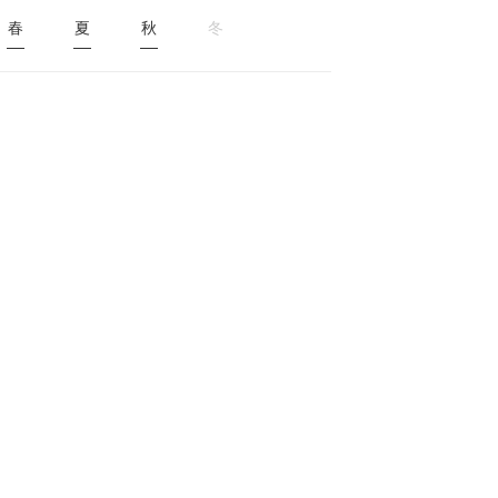
春
夏
秋
冬