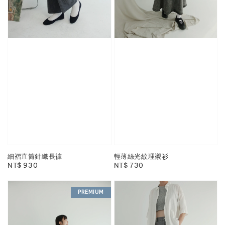
細褶直筒針織長褲
輕薄絲光紋理襯衫
Regular
NT$ 930
Regular
NT$ 730
price
price
PREMIUM