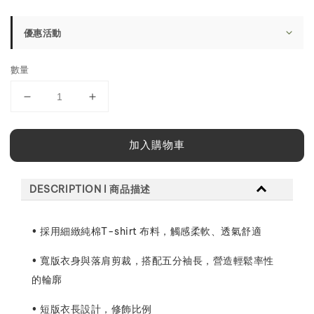
price
優惠活動
數量
加入購物車
DESCRIPTION l 商品描述
• 採用細緻純棉T-shirt 布料，觸感柔軟、透氣舒適
• 寬版衣身與落肩剪裁，搭配五分袖長，營造輕鬆率性
的輪廓
• 短版衣長設計，修飾比例