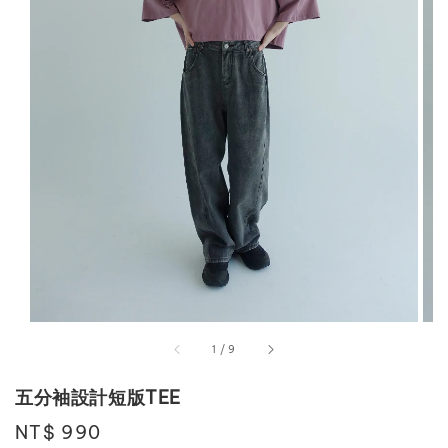
1
/
9
五分袖設計短版TEE
Regular
NT$ 990