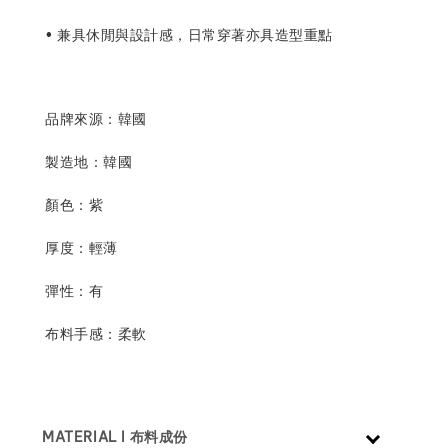
• 兼具休閒與設計感，日常穿著亦具造型重點
品牌來源：韓國
製造地：韓國
顏色：紫
厚度：
輕薄
彈性：有
布料手感：柔軟
MATERIAL l 布料成份