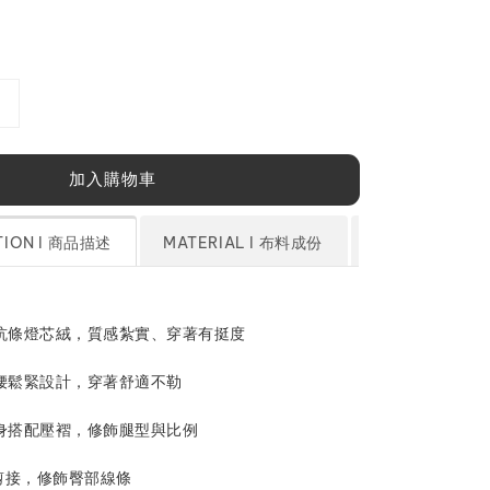
加入購物車
TION l 商品描述
MATERIAL l 布料成份
SIZE CHART
棉坑條燈芯絨，質感紮實、穿著有挺度
後腰鬆緊設計，穿著舒適不勒
褲身搭配壓褶，修飾腿型與比例
e 剪接，修飾臀部線條