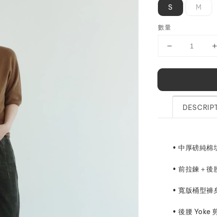
S
M
數量
DESCRIP
• 中厚磅純
• 前拉鍊＋
• 寬版桶型
• 後腰 Yok