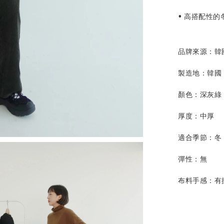
• 高搭配性
品牌來源：韓
製造地：韓國
顏色：
深灰綠
厚度：
中厚
適合季節：冬
彈性：
無
布料手感：
有