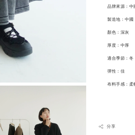
品牌來源：中
製造地：
中國
顏色：深灰
厚度：中厚
適合季節：冬
彈性：佳
布料手感：柔
分享