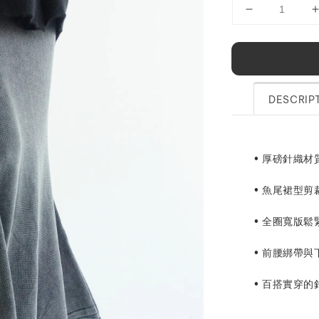
DESCRIP
• 厚磅針織
• 魚尾裙型
• 全圈寬版
• 前腰綁帶
• 百搭實穿