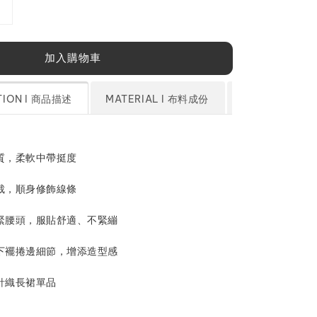
加入購物車
TION l 商品描述
MATERIAL l 布料成份
SIZE CHART
材質，柔軟中帶挺度
剪裁，順身修飾線條
鬆緊腰頭，服貼舒適、不緊繃
與下襬捲邊細節，增添造型感
的針織長裙單品