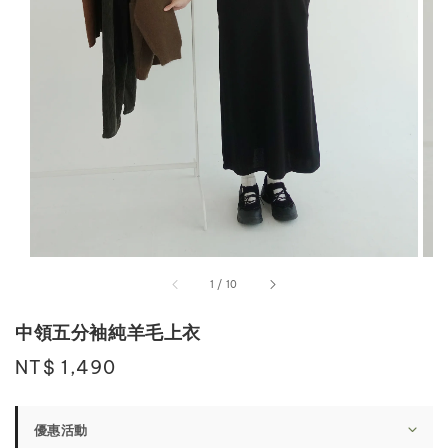
1
/
10
中領五分袖純羊毛上衣
Regular
NT$ 1,490
price
優惠活動