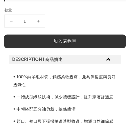
數量
加入購物車
DESCRIPTION l 商品描述
• 100%純羊毛材質，觸感柔軟親膚，兼具保暖度與良好
透氣性
• 一體成型織紋技術，減少接縫設計，提升穿著舒適度
• 中領搭配五分袖剪裁，線條簡潔
• 領口、袖口與下襬採捲邊造型收邊，增添自然細節感