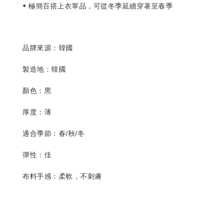
• 極簡百搭上衣單品，可從冬季延續穿著至春季
品牌來源：韓國
製造地：韓國
顏色：黑
厚度：
薄
適合季節：春/秋/冬
彈性：佳
布料手感：柔軟，不刺膚