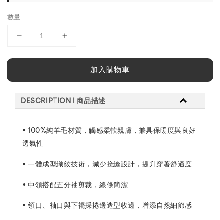
數量
加入購物車
DESCRIPTION l 商品描述
• 100%純羊毛材質，觸感柔軟親膚，兼具保暖度與良好
透氣性
• 一體成型織紋技術，減少接縫設計，提升穿著舒適度
• 中領搭配五分袖剪裁，線條簡潔
• 領口、袖口與下襬採捲邊造型收邊，增添自然細節感