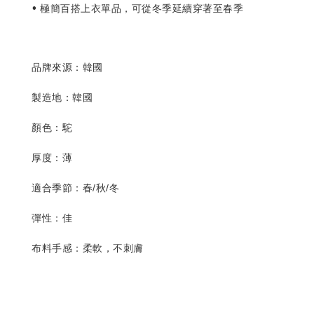
• 極簡百搭上衣單品，可從冬季延續穿著至春季
品牌來源：韓國
製造地：韓國
顏色：駝
厚度：
薄
適合季節：春/秋/冬
彈性：佳
布料手感：柔軟，不刺膚