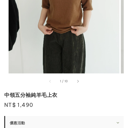
1
/
10
中領五分袖純羊毛上衣
Regular
NT$ 1,490
price
優惠活動