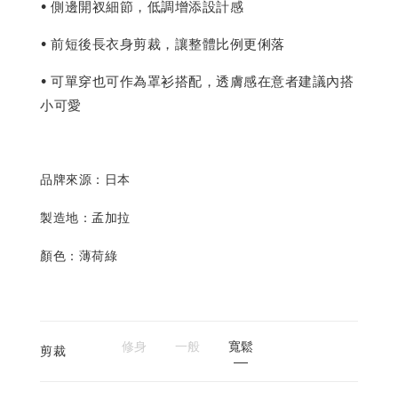
• 側邊開衩細節，低調增添設計感
• 前短後長衣身剪裁，讓整體比例更俐落
• 可單穿也可作為罩衫搭配，透膚感在意者建議內搭
小可愛
品牌來源：日本
製造地：孟加拉
顏色：薄荷綠
修身
一般
寬鬆
剪裁