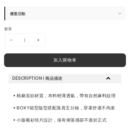
price
優惠活動
數量
加入購物車
DESCRIPTION l 商品描述
• 棉麻混紡材質，布料輕薄透氣，帶有自然麻料紋理
• BOXY箱型版型搭配落肩五分袖，穿著舒適不拘束
• 小版襯衫領片設計，保有俐落感卻不過於正式