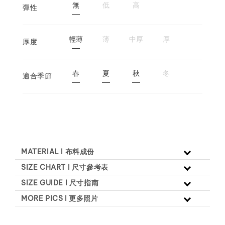
無
低
高
彈性
輕薄
薄
中厚
厚
厚度
春
夏
秋
冬
適合季節
MATERIAL l 布料成份
SIZE CHART l 尺寸參考表
SIZE GUIDE l 尺寸指南
MORE PICS l 更多照片