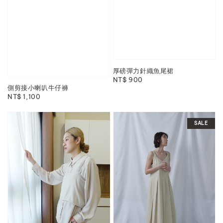
厚磅彈力針織魚尾裙
Regular
NT$ 900
側剪接小喇叭牛仔褲
price
Regular
NT$ 1,100
price
SALE