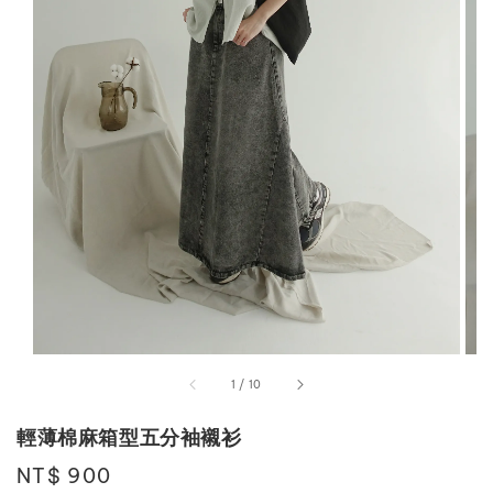
1
/
10
輕薄棉麻箱型五分袖襯衫
Regular
NT$ 900