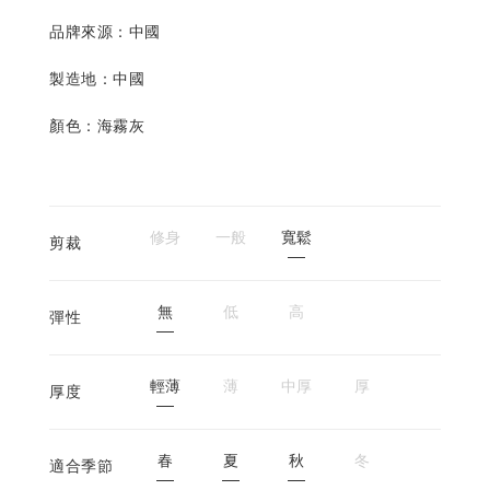
品牌來源：中國
製造地：
中國
顏色：海霧灰
修身
一般
寬鬆
剪裁
無
低
高
彈性
輕薄
薄
中厚
厚
厚度
春
夏
秋
冬
適合季節