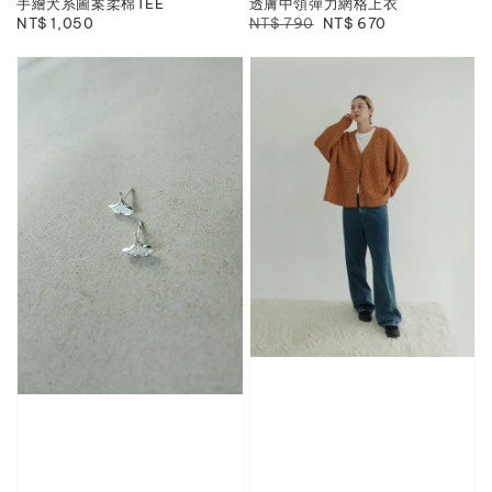
手繪犬系圖案柔棉TEE
透膚中領彈力網格上衣
Regular
NT$ 1,050
Regular
NT$ 790
Sale
NT$ 670
price
price
price