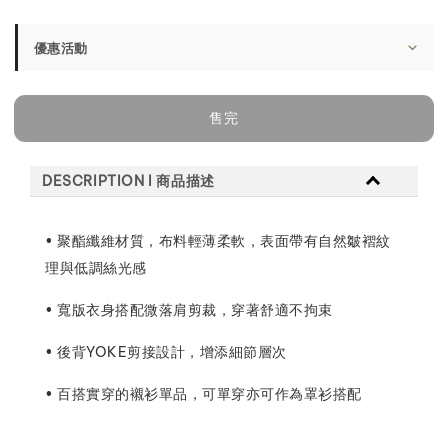
price
優惠活動
售完
DESCRIPTION l 商品描述
• 聚酯纖維材質，布料輕薄柔軟，表面帶有自然皺褶紋
理與低調絲光感
• 寬版衣身搭配微落肩剪裁，穿著舒適不拘束
• 後背YOKE剪接設計，增添細節層次
• 百搭實穿的襯衫單品，可單穿亦可作為罩衫搭配