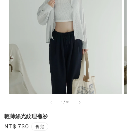
1
/
10
輕薄絲光紋理襯衫
Regular
NT$ 730
售完